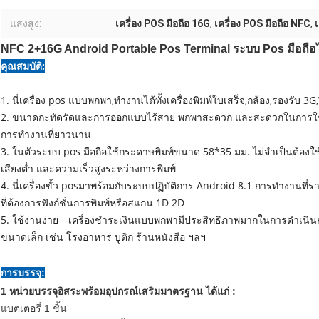
แสงสูง:
เครื่อง POS มือถือ 16G
,
เครื่อง POS มือถือ NFC
,
NFC 2+16G Android Portable Pos Terminal ระบบ Pos มือถือ
คุณสมบัติ:
1. นี่
เครื่อง pos แบบพกพา
,ทำงานได้ทั้งเครื่องพิมพ์ใบเสร็จ,กล้อง,รองรับ
2. ขนาดกะทัดรัดและการออกแบบไร้สาย พกพาสะดวก และสะดวกในการใช้;
การทำงานที่ยาวนาน
3. ในตัว
ระบบ pos มือถือ
ใช้กระดาษพิมพ์ขนาด 58*35 มม. ไม่จำเป็นต้องใช
เสียงต่ำ และความเร็วสูงระหว่างการพิมพ์
4. นี่
เครื่องขั้ว pos
มาพร้อมกับระบบปฏิบัติการ Android 8.1 การทำงานที่รา
ที่ต้องการฟังก์ชั่นการพิมพ์หรือสแกน 1D 2D
5. ใช้งานง่าย --
เครื่องชำระเงินแบบพกพา
มีประสิทธิภาพมากในการดำเนิน
ขนาดเล็ก เช่น โรงอาหาร บูติก ร้านหนังสือ ฯลฯ
การบรรจุ:
1 หน่วยบรรจุอิสระพร้อมอุปกรณ์เสริมมาตรฐาน ได้แก่ :
แบตเตอรี่ 1 ชิ้น