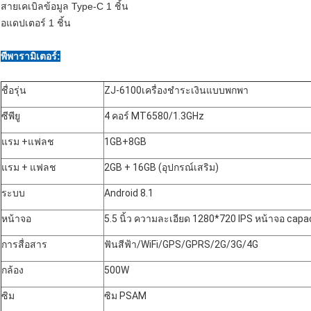
สายเคเบิลข้อมูล Type-C 1 ชิ้น
อแดปเตอร์ 1 ชิ้น
พี
พารามิเตอร์:
ชื่อรุ่น
ZJ-6100
เครื่องชำระเงินแบบพกพา
ซีพียู
4 คอร์ MT6580/1.3GHz
แรม +แฟลช
1GB+8GB
แรม + แฟลช
2GB + 16GB (อุปกรณ์เสริม)
ระบบ
Android 8.1
หน้าจอ
5.5 นิ้ว ความละเอียด 1280*720 IPS หน้าจอ capa
การสื่อสาร
ฟันสีฟ้า/WiFi/GPS/GPRS/2G/3G/4G
กล้อง
500W
ซิม
ซิม PSAM