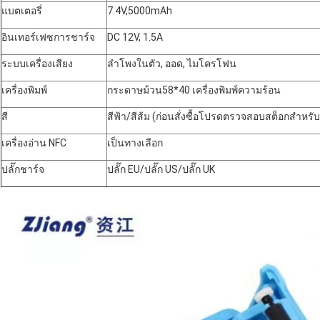
แบตเตอรี่
7.4V,5000mAh
อินเทอร์เฟซการชาร์จ
DC 12V, 1.5A
ระบบเครื่องเสียง
ลำโพงในตัว, ออด, ไมโครโฟน
เครื่องพิมพ์
กระดาษ
ม้วน
58*40 เครื่องพิมพ์ความร้อน
สี
สีฟ้า/สีส้ม (ก่อนสั่งซื้อโปรดตรวจสอบสต็อกสำหรับสี
เครื่องอ่าน NFC
เป็นทางเลือก
ปลั๊กชาร์จ
ปลั๊ก EU/ปลั๊ก US/ปลั๊ก UK