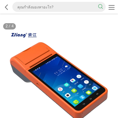
2
/
4