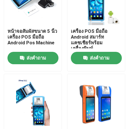
ทัวร์โรงงาน
หน้าจอสัมผัสขนาด 5 นิ้ว
เครื่อง POS มือถือ
ควบคุมคุณภาพ
เครื่อง POS มือถือ
Android สมาร์ท
Android Pos Machine
แคชเชียร์พร้อม
เครื่องพิมพ์
ติดต่อเรา
ส่งคำถาม
ส่งคำถาม
ข่าว
ทุกกรณี
เครื่องพิมพ์ความร้อน POS
เครื่องพิมพ์ใบเสร็จ 58 มม.